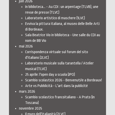
juin 2026
In biblioteca... - Au CDI : un arpentage (TLVB), une
revue de presse (TLVC)
Laboratorio artistico di maschere (1LVC)
Evviva la pittura italiana, al museo delle Belle Arti
di Bordeaux.
Sala Beatrice Vio in biblioteca - Une salle du CDI au
nom de BB Vio
mai 2026
Corrispondenza virtuale sul forum del sito
d'italiano (2LVC)
Laboratorio musicale sulla tarantella / Atelier
musical (TLVC)
25 aprile: l'open day a scuola (JPO)
Scambio scolastico 2026 - Benvenuti/e a Bordeaux!
Arte vs Pubblicità - L'art dans la publicité
mars 2026
Scambio scolastico francoitaliano - A Prato (in
Toscana)
novembre 2025
Il muro dell'italianità (2LVC)