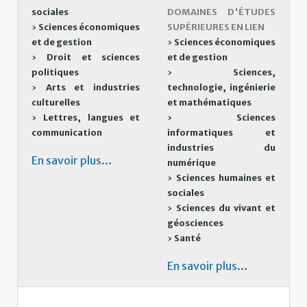
sociales
DOMAINES D'ÉTUDES
›
Sciences économiques
SUPÉRIEURES EN LIEN
et de gestion
›
Sciences économiques
›
Droit et sciences
et de gestion
politiques
›
Sciences,
›
Arts et industries
technologie, ingénierie
culturelles
et mathématiques
›
Lettres, langues et
›
Sciences
communication
informatiques et
industries du
En savoir plus…
numérique
›
Sciences humaines et
sociales
›
Sciences du vivant et
géosciences
›
Santé
En savoir plus…