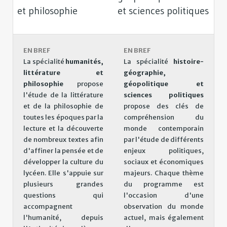
et philosophie
et sciences politiques
EN BREF
EN BREF
La spécialité
humanités,
La spécialité
histoire-
littérature et
géographie,
philosophie
propose
géopolitique et
l'étude de la littérature
sciences politiques
et de la philosophie de
propose des clés de
toutes les époques par la
compréhension du
lecture et la découverte
monde contemporain
de nombreux textes afin
par l'étude de différents
d'affiner la pensée et de
enjeux politiques,
développer la culture du
sociaux et économiques
lycéen. Elle s'appuie sur
majeurs. Chaque thème
plusieurs grandes
du programme est
questions qui
l'occasion d'une
accompagnent
observation du monde
l'humanité, depuis
actuel, mais également