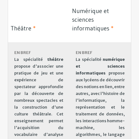
Numérique et
sciences
Théâtre
*
informatiques
*
EN BREF
EN BREF
La spécialité
théâtre
La spécialité
numérique
propose d'associer une
et sciences
pratique de jeu et une
informatiques
propose
expérience de
aux lycéens de découvrir
spectateur approfondie
des notions en lien, entre
par la découverte de
autres, avec l'histoire de
nombreux spectacles et
l'informatique, la
la construction d'une
représentation et le
culture théâtrale. Cet
traitement de données,
enseignement permet
les interactions homme-
l'acquisition du
machine, les
vocabulaire d'analyse
algorithmes, le langage