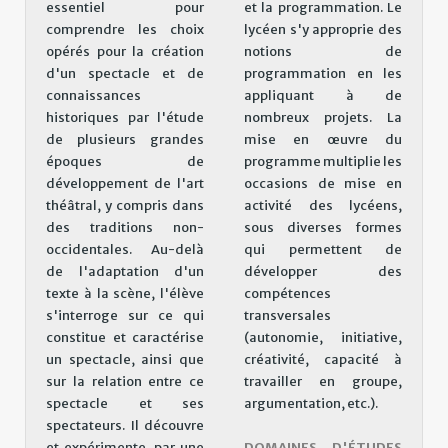
essentiel pour
et la programmation. Le
comprendre les choix
lycéen s'y approprie des
opérés pour la création
notions de
d'un spectacle et de
programmation en les
connaissances
appliquant à de
historiques par l'étude
nombreux projets. La
de plusieurs grandes
mise en œuvre du
époques de
programme multiplie les
développement de l'art
occasions de mise en
théâtral, y compris dans
activité des lycéens,
des traditions non-
sous diverses formes
occidentales. Au-delà
qui permettent de
de l'adaptation d'un
développer des
texte à la scène, l'élève
compétences
s'interroge sur ce qui
transversales
constitue et caractérise
(autonomie, initiative,
un spectacle, ainsi que
créativité, capacité à
sur la relation entre ce
travailler en groupe,
spectacle et ses
argumentation, etc.).
spectateurs. Il découvre
et expérimente, par une
DOMAINES D'ÉTUDES