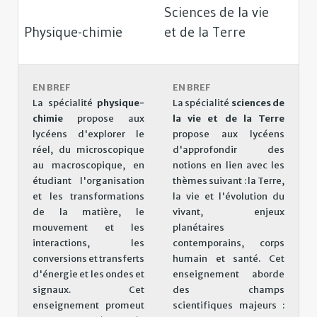
Sciences de la vie
Physique-chimie
et de la Terre
EN BREF
EN BREF
La spécialité
physique-
La spécialité
sciences de
chimie
propose aux
la vie et de la Terre
lycéens d'explorer le
propose aux lycéens
réel, du microscopique
d'approfondir des
au macroscopique, en
notions en lien avec les
étudiant l'
organisation
thèmes suivant : la Terre,
et les transformations
la vie et l'évolution du
de la matière, le
vivant, enjeux
mouvement et les
planétaires
interactions, les
contemporains, corps
conversions et transferts
humain et santé. Cet
d'énergie et les ondes et
enseignement aborde
signaux. Cet
des champs
enseignement promeut
scientifiques majeurs :