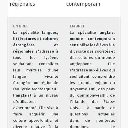
régionales
contemporain
EN BREF
EN BREF
La spécialité
langues,
La spécialité
anglais,
littératures et cultures
monde contemporain
étrangères et
sensibilise les élèves à la
régionales
s'adresse à
diversité des sociétés et
tous les lycéens
des cultures du monde
souhaitant consolider
anglophone. Elle
leur maîtrise d'une
s'adresse aux élèves qui
langue vivante
souhaitent comprendre
étrangère ou régionale
les grands enjeux du
(au lycée Montesquieu :
Royaume-Uni, des pays
l'
anglais
) à un niveau
du Commonwealth, de
d'utilisateur
l'Irlande, des États-
expérimenté. Elle vise à
Unis… à partir de
faire acquérir une
questions actuelles
culture approfondie et
dans de nombreux
diverse relative à la
domaines. Le