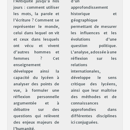
l'Antiquité jusqu'à nos
d'un
jours : comment utiliser
approfondissement
les mots, la parole et
historique et
l'écriture ? Comment se
géographique
représenter le monde,
permettant de mesurer
celui dans lequel on vit
les influences et les
et ceux dans lesquels
évolutions d'une
ont vécu et vivent
question politique.
d'autres hommes et
L'analyse, adossée à une
femmes ? Cet
réflexion sur les
enseignement
relations
développe ainsi la
internationales,
capacité du lycéen à
développe le sens
analyser des points de
critique des lycéens,
vue, à formuler une
ainsi que leur maîtrise
réflexion personnelle
des méthodes et de
argumentée et à
connaissances
débattre sur des
approfondies dans
questions qui relèvent
différentes disciplines
des enjeux majeurs de
ici conjuguées.
l'humanité.