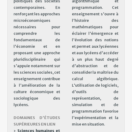
politiques des sociétés
algorithmique et
contemporaines. En
programmation. Cet
renforçant les approches
enseignement s'ouvre à
microéconomiques
l'histoire des
nécessaires pour
mathématiques pour
comprendre les
éclairer l'émergence et
fondamentaux de
l'évolution des notions
l'économie et en
et permet aux lycéennes
proposant une approche
et aux lycéens d'accéder
pluridisciplinaire qui
à un plus haut degré
s'appuie notamment sur
d'abstraction et de
les sciences sociales, cet
consolider la maîtrise du
enseignement contribue
calcul algébrique.
à l'amélioration de la
L'utilisation de logiciels,
culture économique et
d'outils de
sociologique des
représentation, de
lycéens.
simulation et de
programmation favorise
DOMAINES D'ÉTUDES
l'expérimentation et la
SUPÉRIEURES EN LIEN
mise en situation.
›
Sciences humaines et