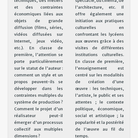
techniques, des métiers
spectacle, du cinéma, de
et des contraintes
l'architecture, etc. Il
économiques liées aux
offre également une
objets de grande
initiation aux pratiques
diffusion (films, séries,
culturelles en
vidéos diffusées sur
confrontant les lycéens
Internet, jeux vidéo,
aux œuvres grâce à des
etc.). En classe de
visites de différentes
première, l'attention se
institutions culturelles.
porte particulièrement
En classe de première,
sur le statut de l'auteur :
l'enseignement est
comment un style et un
centré sur les modalités
propos peuvent-ils se
de création d'une
développer dans les
œuvre : les techniques,
contraintes multiples du
l'artiste, le public et ses
système de production ?
attentes ; le contexte
Comment le projet d'un
politique, économique,
réalisateur peut-il
social et artistique ; la
émerger d'un processus
popularité et la postérité
collectif aux multiples
de l'œuvre au fil du
dimensions ?
temps.