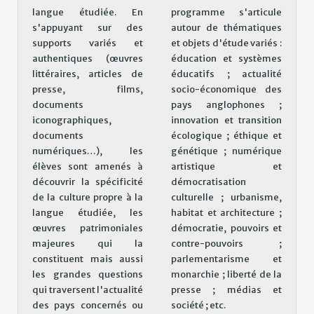
langue étudiée. En
programme s'articule
s'appuyant sur des
autour de thématiques
supports variés et
et objets d'étude variés :
authentiques (œuvres
éducation et systèmes
littéraires, articles de
éducatifs ; actualité
presse, films,
socio-économique des
documents
pays anglophones ;
iconographiques,
innovation et transition
documents
écologique ; éthique et
numériques…), les
génétique ; numérique
élèves sont amenés à
artistique et
découvrir la spécificité
démocratisation
de la culture propre à la
culturelle ; urbanisme,
langue étudiée, les
habitat et architecture ;
œuvres patrimoniales
démocratie, pouvoirs et
majeures qui la
contre-pouvoirs ;
constituent mais aussi
parlementarisme et
les grandes questions
monarchie ; liberté de la
qui traversent l'actualité
presse ; médias et
des pays concernés ou
société ; etc.