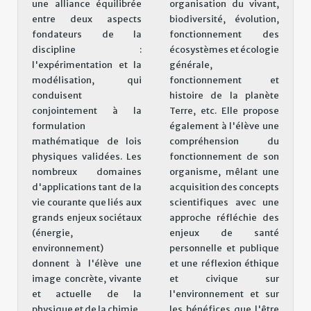
une alliance équilibrée
organisation du vivant,
entre deux aspects
biodiversité, évolution,
fondateurs de la
fonctionnement des
discipline :
écosystèmes et écologie
l'expérimentation et la
générale,
modélisation, qui
fonctionnement et
conduisent
histoire de la planète
conjointement à la
Terre, etc. Elle propose
formulation
également à l'élève une
mathématique de lois
compréhension du
physiques validées. Les
fonctionnement de son
nombreux domaines
organisme, mêlant une
d'applications tant de la
acquisition des concepts
vie courante que liés aux
scientifiques avec une
grands enjeux sociétaux
approche réfléchie des
(énergie,
enjeux de santé
environnement)
personnelle et publique
donnent à l'élève une
et une réflexion éthique
image concrète, vivante
et civique sur
et actuelle de la
l'environnement et sur
physique et de la chimie.
les bénéfices que l'être