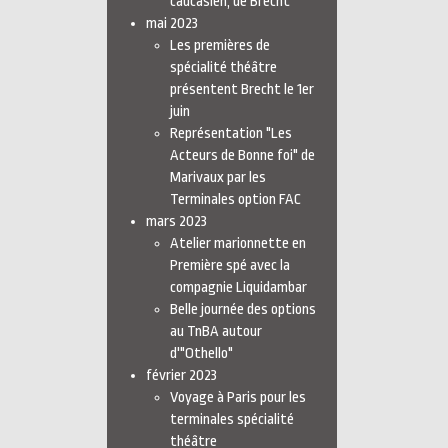
caucasien, de Brecht
mai 2023
Les premières de
spécialité théâtre
présentent Brecht le 1er
juin
Représentation "Les
Acteurs de Bonne foi" de
Marivaux par les
Terminales option FAC
mars 2023
Atelier marionnette en
Première spé avec la
compagnie Liquidambar
Belle journée des options
au TnBA autour
d'"Othello"
février 2023
Voyage à Paris pour les
terminales spécialité
théâtre